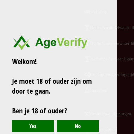
Webshop
Delfts Kwebbelwater li
Delfts Grachtenwater li
Welkom!
Johannes Verpeer likeu
Contact en openingstij
Je moet 18 of ouder zijn om
door te gaan.
Recepten
Ben je 18 of ouder?
Bestellen en bezorgen
Privacy policy