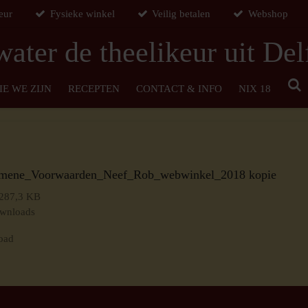
eur
Fysieke winkel
Veilig betalen
Webshop
water de theelikeur uit Del
IE WE ZIJN
RECEPTEN
CONTACT & INFO
NIX 18
mene_Voorwaarden_Neef_Rob_webwinkel_2018 kopie
287,3 KB
wnloads
oad