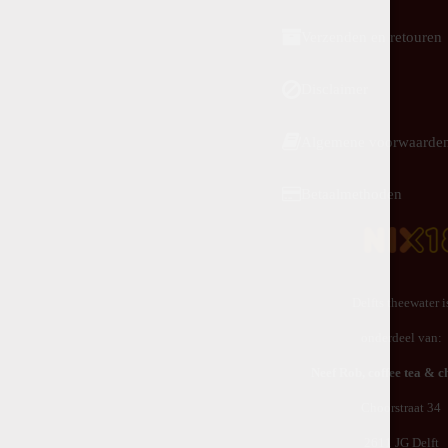
Verzenden en retouren
Disclaimer
Algemene voorwaarde
Betaalmethoden
Delfts theewater i
onderdeel van:
Neef Rob,
coffee tea & c
Choorstraat 34
2611 JG Delft